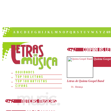
A
B
C
D
E
F
G
H
I
J
K
L
M
N
O
P
Q
R
S
T
U
V
W
X
Y
Z
0/9
Quinta Gospe
Letras de Quinta Gospel Band
Herança