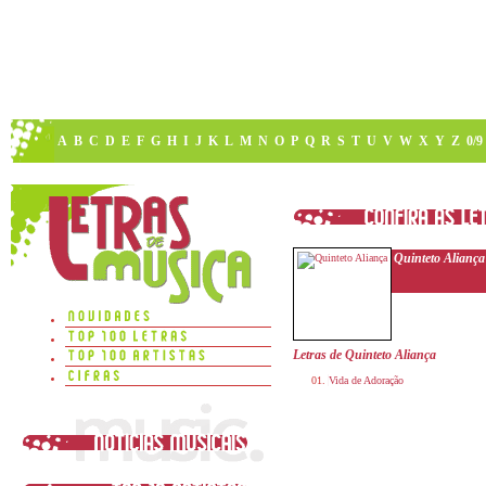
A
B
C
D
E
F
G
H
I
J
K
L
M
N
O
P
Q
R
S
T
U
V
W
X
Y
Z
0/9
Quinteto Aliança
Letras de Quinteto Aliança
Vida de Adoração