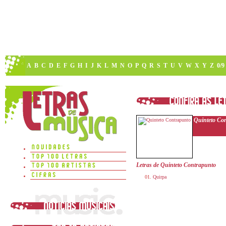
A
B
C
D
E
F
G
H
I
J
K
L
M
N
O
P
Q
R
S
T
U
V
W
X
Y
Z
0/9
Quinteto Co
Letras de Quinteto Contrapunto
Quirpa