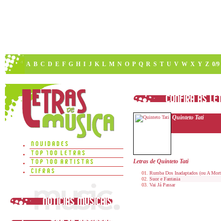
A
B
C
D
E
F
G
H
I
J
K
L
M
N
O
P
Q
R
S
T
U
V
W
X
Y
Z
0/9
Quinteto Tati
Letras de Quinteto Tati
Rumba Dos Inadaptados (ou A Mort
Suor e Fantasia
Vai Já Passar