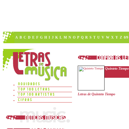
A
B
C
D
E
F
G
H
I
J
K
L
M
N
O
P
Q
R
S
T
U
V
W
X
Y
Z
0/9
Quinteto Tiempo
Letras de Quinteto Tiempo