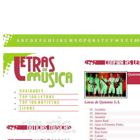
A
B
C
D
E
F
G
H
I
J
K
L
M
N
O
P
Q
R
S
T
U
V
W
X
Y
Z
0/9
Quintet
Letras de Quinteto S.A.
Acredito
Adocicou
Amanhã
Amor Real
Atire A Primeira Pedra
Bagunça
Boa Sorte
Cansei
Combina