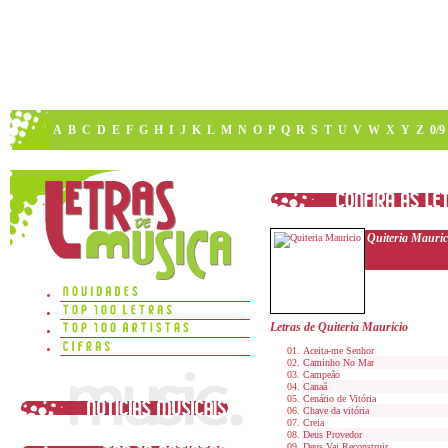
A
B
C
D
E
F
G
H
I
J
K
L
M
N
O
P
Q
R
S
T
U
V
W
X
Y
Z
0/9
Quiteria Mauric
Letras de Quiteria Mauricio
Aceita-me Senhor
Caminho No Mar
Campeão
Canaã
Cenário de Vitória
Chave da vitória
Creia
Deus Provedor
Deus Vai Reconstruir