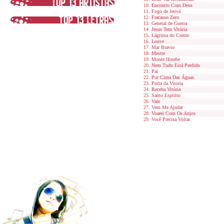
Encontro Com Deus
Fogo de Jeová
Fracasso Zero
General de Guerra
Jesus Tem Vitória
Lágrima do Crente
Louve
Mar Bravio
Mestre
Monte Horebe
Nem Tudo Está Perdido
Pai
Por Cima Das Águas
Porta da Vitoria
Receba Vitória
Santo Espírito
Vale
Vem Me Ajudar
Voarei Com Os Anjos
Você Precisa Voltar