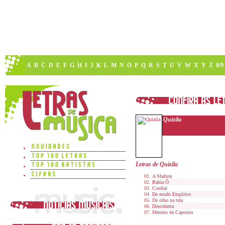
A
B
C
D
E
F
G
H
I
J
K
L
M
N
O
P
Q
R
S
T
U
V
W
X
Y
Z
0/9
Quizila
Letras de Quizila
A Madura
Bahia Ô
Cordial
De modo Empírico
De olho na tela
Descoberta
Menino da Capoeira