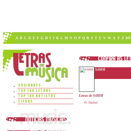
A
B
C
D
E
F
G
H
I
J
K
L
M
N
O
P
Q
R
S
T
U
V
W
X
Y
Z
0/9
S4MM
Letras de S4MM
Dashuri