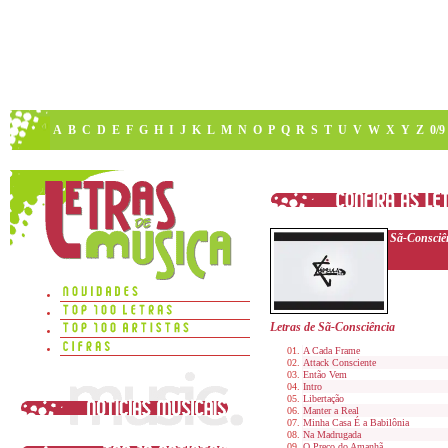
A
B
C
D
E
F
G
H
I
J
K
L
M
N
O
P
Q
R
S
T
U
V
W
X
Y
Z
0/9
Sã-Consciê
Letras de Sã-Consciência
A Cada Frame
Attack Consciente
Então Vem
Intro
Libertação
Manter a Real
Minha Casa É a Babilônia
Na Madrugada
O Preço do Amanhã