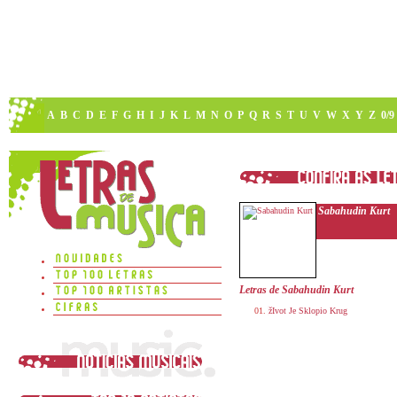
A
B
C
D
E
F
G
H
I
J
K
L
M
N
O
P
Q
R
S
T
U
V
W
X
Y
Z
0/9
Sabahudin Kurt
Letras de Sabahudin Kurt
žIvot Je Sklopio Krug