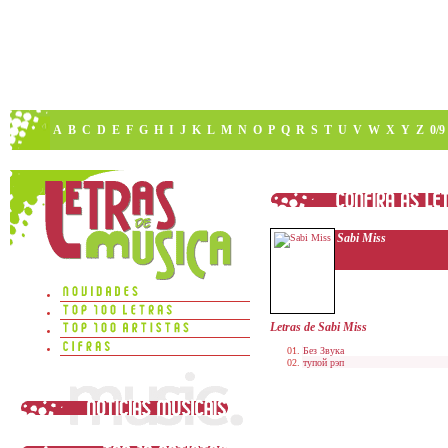
A
B
C
D
E
F
G
H
I
J
K
L
M
N
O
P
Q
R
S
T
U
V
W
X
Y
Z
0/9
Sabi Miss
Letras de Sabi Miss
Без Звука
тупой рэп