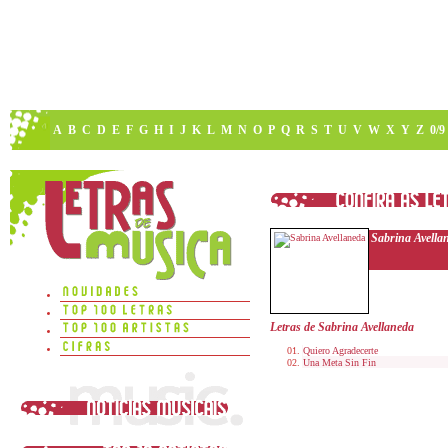
A
B
C
D
E
F
G
H
I
J
K
L
M
N
O
P
Q
R
S
T
U
V
W
X
Y
Z
0/9
Sabrina Avella
Letras de Sabrina Avellaneda
Quiero Agradecerte
Una Meta Sin Fin