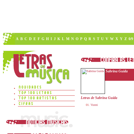
A
B
C
D
E
F
G
H
I
J
K
L
M
N
O
P
Q
R
S
T
U
V
W
X
Y
Z
0/9
Sabrina Guida
Letras de Sabrina Guida
Vorrei