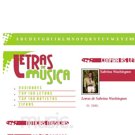
A
B
C
D
E
F
G
H
I
J
K
L
M
N
O
P
Q
R
S
T
U
V
W
X
Y
Z
0/9
Sabrina Washington
Letras de Sabrina Washington
OMG