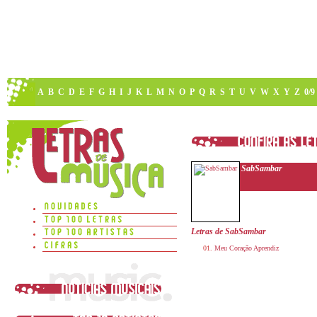
A
B
C
D
E
F
G
H
I
J
K
L
M
N
O
P
Q
R
S
T
U
V
W
X
Y
Z
0/9
SabSambar
Letras de SabSambar
Meu Coração Aprendiz