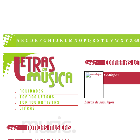
A
B
C
D
E
F
G
H
I
J
K
L
M
N
O
P
Q
R
S
T
U
V
W
X
Y
Z
0/9
saculejon
Letras de saculejon