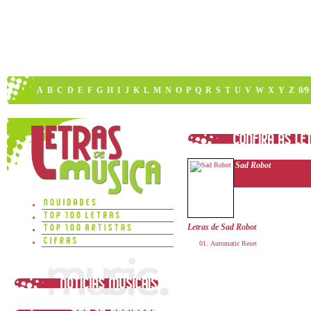
A
B
C
D
E
F
G
H
I
J
K
L
M
N
O
P
Q
R
S
T
U
V
W
X
Y
Z
0/9
Sad Robot
Letras de Sad Robot
Automatic Reset