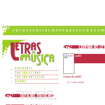
A
B
C
D
E
F
G
H
I
J
K
L
M
N
O
P
Q
R
S
T
U
V
W
X
Y
Z
0/9
sad41
Letras de sad41
Como Ontem