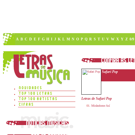
A
B
C
D
E
F
G
H
I
J
K
L
M
N
O
P
Q
R
S
T
U
V
W
X
Y
Z
0/9
Safari Pop
Letras de Safari Pop
Mirándome Así