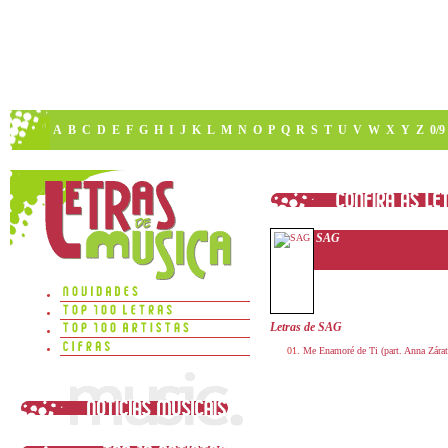
A
B
C
D
E
F
G
H
I
J
K
L
M
N
O
P
Q
R
S
T
U
V
W
X
Y
Z
0/9
SAG
Letras de SAG
Me Enamoré de Ti (part. Anna Zárat