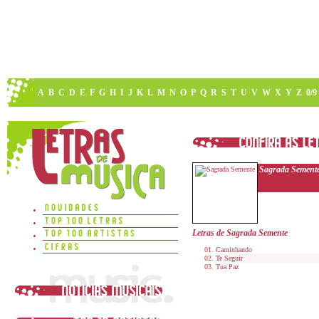
A
B
C
D
E
F
G
H
I
J
K
L
M
N
O
P
Q
R
S
T
U
V
W
X
Y
Z
0/9
Sagrada Sement
Letras de Sagrada Semente
Caminhando
Te Seguir
Tua Paz