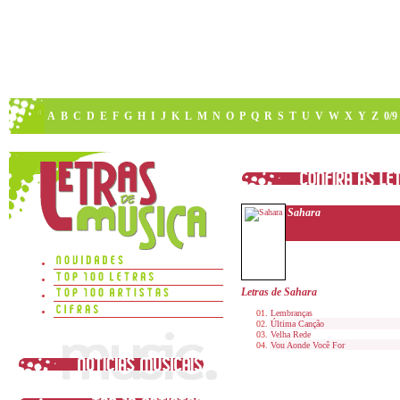
A
B
C
D
E
F
G
H
I
J
K
L
M
N
O
P
Q
R
S
T
U
V
W
X
Y
Z
0/9
Sahara
Letras de Sahara
Lembranças
Última Canção
Velha Rede
Vou Aonde Você For