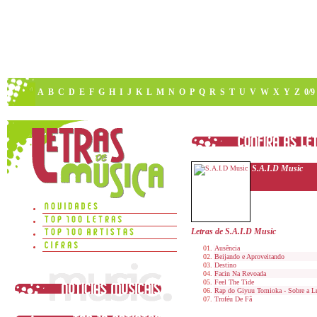
A
B
C
D
E
F
G
H
I
J
K
L
M
N
O
P
Q
R
S
T
U
V
W
X
Y
Z
0/9
S.A.I.D Music
Letras de S.A.I.D Music
Ausência
Beijando e Aproveitando
Destino
Facin Na Revoada
Feel The Tide
Rap do Giyuu Tomioka - Sobre a L
Troféu De Fã