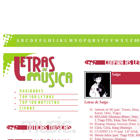
A
B
C
D
E
F
G
H
I
J
K
L
M
N
O
P
Q
R
S
T
U
V
W
X
Y
Z
0/9
Saigo
Letras de Saigo
Además de Mí (part. Trueno, Khea,
Kayne, Duki, Tiago)
BESAME (Mashup) (Bhavi, Duki, 
J, Tiago PZK, Khea, Neo Pistea)
Bizarrap Mashup Sessions (Parte 2)
Click, Click, Bang (Mashup)
CUANDO LA VI (part. LIT killah,
Decirte Adios (part. Tiago PZK, K
Entre Nosotros (Mashup)