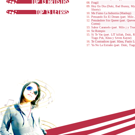
Fragil
Hoy En Dia (Duki, Bad Bunny, My
Shorty)
Me Fumo La Industria (Mashup)
Pensando En El Dream (part. Milo 
Pensándote Sin Querer (part. Quev
Cortez)
Sabor Caramelo (part. Milo j y Tru
Se Rompio
Si Te Vas (part. LIT killah, Duki,
Tiago Pzk, Khea y Seven Kayne)
Te Contradices (part. Khea, Paulo L
Ya No La Extraño (part. Duki, Ti