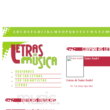
A
B
C
D
E
F
G
H
I
J
K
L
M
N
O
P
Q
R
S
T
U
V
W
X
Y
Z
0/9
Saint André
Letras de Saint André
Un Autre Que Moi