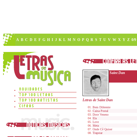
A
B
C
D
E
F
G
H
I
J
K
L
M
N
O
P
Q
R
S
T
U
V
W
X
Y
Z
0/9
Saint Dan
Letras de Saint Dan
Bem Diferente
Caixa Postal
Doce Veneno
Ela
Love
Meta
Onde Cê Quiser
Trapstar