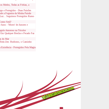
os Medos, Todas as Fobias, a
o e Protegidos - Duas Paixões
nde a Fogueira da Minha Paixão
 Luz... Seguimos Protegidos Rumo
Como Será?
 Anos - 'Morro' de Amores e
gulo Amoroso na Tricolor
: Em Qualquer Brecha o Pecado Faz
as do Mar
 Toda Zen: Budismo, o Caminho
 Existência - Protegidos Pela Magia