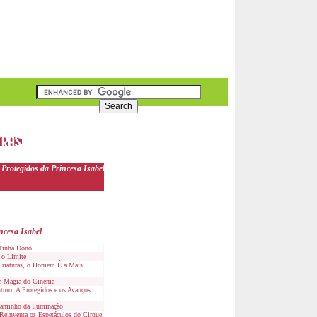
Protegidos da Princesa Isabel
ncesa Isabel
 Tinha Dono
 o Limite
Criaturas, o Homem É a Mais
 a Magia do Cinema
uro: A Protegidos e os Avanços
aminho da Iluminação
Reinventa os Espetáculos do Cirque