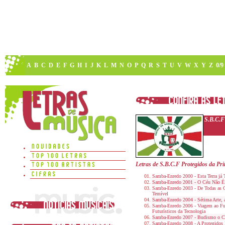
A
B
C
D
E
F
G
H
I
J
K
L
M
N
O
P
Q
R
S
T
U
V
W
X
Y
Z
0/9
S.B.C.F 
Letras de S.B.C.F Protegidos da Pri
Samba-Enredo 2000 - Esta Terra já
Samba-Enredo 2001 - O Céu Não É
Samba-Enredo 2003 - De Todas as 
Temível
Samba-Enredo 2004 - Sétima Arte,
Samba-Enredo 2006 - Viagem ao Fut
Futurísticos da Tecnologia
Samba-Enredo 2007 - Budismo o C
Samba-Enredo 2008 - A Protegidos 