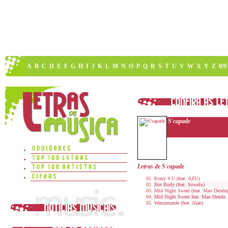
A
B
C
D
E
F
G
H
I
J
K
L
M
N
O
P
Q
R
S
T
U
V
W
X
Y
Z
0/9
S'capade
Letras de S'capade
Every 4 U (feat. AZU)
Hot Body (feat. Sowelu)
Mid Night Sweet (feat. Mao Denda)
Mid Night Sweet feat. Mao Denda
Wasurenaide (feat. Alan)