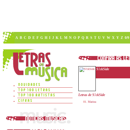
A
B
C
D
E
F
G
H
I
J
K
L
M
N
O
P
Q
R
S
T
U
V
W
X
Y
Z
0/9
S!ckSide
Letras de S!ckSide
Marina