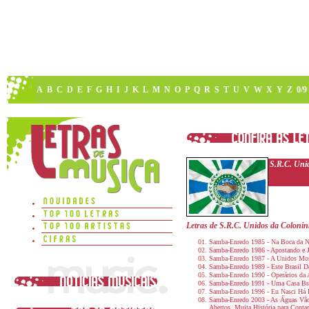
A
B
C
D
E
F
G
H
I
J
K
L
M
N
O
P
Q
R
S
T
U
V
W
X
Y
Z
0/9
S.R.C. Uni
Letras de S.R.C. Unidos da Coloni
Samba-Enredo 1985 - Na Boca da N
Samba-Enredo 1986 - Apostando e
Samba-Enredo 1987 - A Unidos Mos
Samba-Enredo 1989 - Este Brasil D
Samba-Enredo 1990 - Operários da A
Samba-Enredo 1991 - Uma Casa Bra
Samba-Enredo 1996 - Eu Nasci Há 
Samba-Enredo 2003 - As Águas Vão
Abertos, Muita História para Contar.