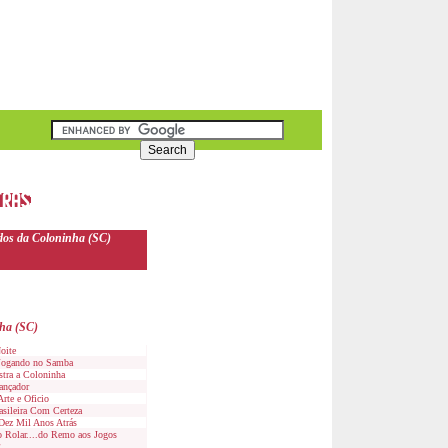
dos da Coloninha (SC)
nha (SC)
oite
 Jogando no Samba
tra a Coloninha
ançador
rte e Oficio
sileira Com Certeza
Dez Mil Anos Atrás
 Rolar....do Remo aos Jogos
..