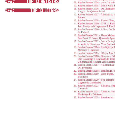
Samba-Enredo 2004 - www.Colonin
Samba-Enredo 2005 - Luz É Vida, E
Samba-Enredo 2006 - Da Liberdade 
Alegria. Eu Quero é Mais!
Samba-Enredo 2007 - A Imperatriz 
Amaro
Samba-Enredo 2008 - Planeta Terra
Samba-Enredo 2009 - 2785 - a Insó
Jean François de Laperouse À Ilha d
Samba-Enredo 2010 - África: Do B
do Futebol
Samba-Enredo 2011 - Vossa Majesta
Pau-Brasil É Boa e, Querendo Apro
Samba-Enredo 2012 - Sob a Proteçã
se Veste de Dourado e Vem Para a A
Samba-Enredo 2014 - Reedição de 1
Máscaras e Fantasias
Samba-Enredo 2015 - Odoyá, Mãe 
Samba-Enredo 2016 - Desejos – Pela
Que Governam a Realidade de Temp
Coloninha Irá Realizar Seus Desejo
Samba-Enredo 2017 - A Coloninha 
Os Inventores
Samba-Enredo 2018 - Tecnópolis, o 
Samba-Enredo 2019 - Entre Matas, 
Brasileira
Samba-Enredo 2020 - Sou Tripeiro
Gigante do Continente
Samba-Enredo 2023 - Passarela Neg
Carnavais!
Samba-Enredo 2024 - A Música Vei
Florianópolis: 30 Anos!
Samba-Enredo 2025 - Benzimento: 