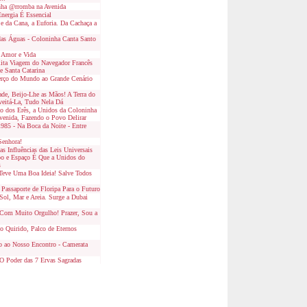
ha @rromba na Avenida
nergia É Essencial
e da Cana, a Euforia. Da Cachaça a
das Águas - Coloninha Canta Santo
, Amor e Vida
lita Viagem do Navegador Francês
e Santa Catarina
erço do Mundo ao Grande Cenário
de, Beijo-Lhe as Mãos! A Terra do
veitá-La, Tudo Nela Dá
o dos Erês, a Unidos da Coloninha
venida, Fazendo o Povo Delirar
985 - Na Boca da Noite - Entre
Senhora!
s Influências das Leis Universais
o e Espaço É Que a Unidos do
s
Teve Uma Boa Ideia! Salve Todos
Passaporte de Floripa Para o Futuro
Sol, Mar e Areia. Surge a Dubai
 Com Muito Orgulho! Prazer, Sou a
o Quirido, Palco de Eternos
o ao Nosso Encontro - Camerata
O Poder das 7 Ervas Sagradas