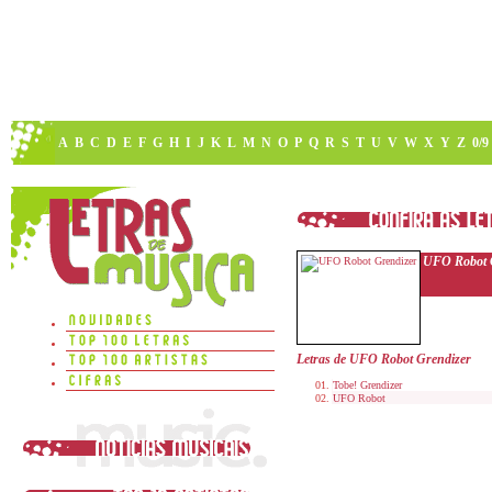
A
B
C
D
E
F
G
H
I
J
K
L
M
N
O
P
Q
R
S
T
U
V
W
X
Y
Z
0/9
UFO Robot 
Letras de UFO Robot Grendizer
Tobe! Grendizer
UFO Robot