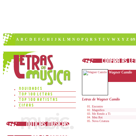
A
B
C
D
E
F
G
H
I
J
K
L
M
N
O
P
Q
R
S
T
U
V
W
X
Y
Z
0/9
Wagner Camilo
Letras de Wagner Camilo
Encontro
Magnifico
Me Rendo a Ti
Meu Rei
Nova Criatura