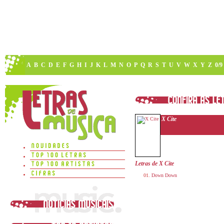
A
B
C
D
E
F
G
H
I
J
K
L
M
N
O
P
Q
R
S
T
U
V
W
X
Y
Z
0/9
X Cite
Letras de X Cite
Down Down