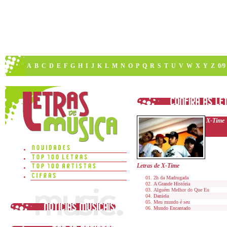
A
B
C
D
E
F
G
H
I
J
K
L
M
N
O
P
Q
R
S
T
U
V
W
X
Y
Z
0/9
X-Time
Letras de X-Time
2h da Madrugada
A Grande História
Alguém Melhor do Que Eu
Daniela
Meu mundo é seu
Mundo Encantado