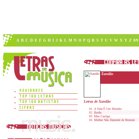
A
B
C
D
E
F
G
H
I
J
K
L
M
N
O
P
Q
R
S
T
U
V
W
X
Y
Z
0/9
Xandão
Letras de Xandão
A Vida É Um Moinho
Ilusão
Meu Castigo
Mulher Não Depende de Homem