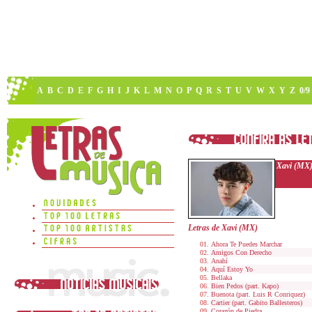
A
B
C
D
E
F
G
H
I
J
K
L
M
N
O
P
Q
R
S
T
U
V
W
X
Y
Z
0/9
Xavi (MX
Letras de Xavi (MX)
Ahora Te Puedes Marchar
Amigos Con Derecho
Anahí
Aquí Estoy Yo
Bellaka
Bien Pedos (part. Kapo)
Buenota (part. Luis R Conriquez)
Cartier (part. Gabito Ballesteros)
Corazón de Piedra