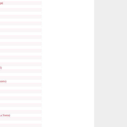
ga)
l)
uinto)
a Sierra)