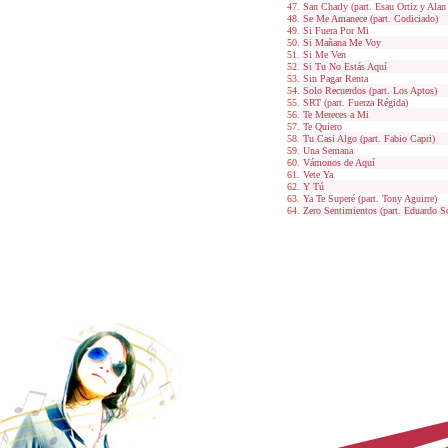
San Charly (part. Esau Ortiz y Alan 
Se Me Amanece (part. Codiciado)
Si Fuera Por Mi
Si Mañana Me Voy
Si Me Ven
Si Tu No Estás Aquí
Sin Pagar Renta
Solo Recuerdos (part. Los Aptos)
SRT (part. Fuerza Régida)
Te Mereces a Mi
Te Quiero
Tu Casi Algo (part. Fabio Capri)
Una Semana
Vámonos de Aquí
Vete Ya
Y Tú
Ya Te Superé (part. Tony Aguirre)
Zero Sentimientos (part. Eduardo S