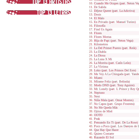
Cuando Me Ocupes (part. Neton Ve
De Salida
Déjese Querer (part. La Adictiva)
Dosis
El Malo
En Privado (part. Manuel Turizo)
Filosofía
Find Us Again
Flores
Flores Mortas
Hija de Papi (part. Neton Vega)
Kilometros
La Del Primer Puesto (part. Reik)
La Diabla
La Diosa
La Luna X Mi
La Morrita (part. Carín León)
La Víctima
Loko (part. Los Primos Del Este)
Me Voy A La Chingada (part. Yande
Miami
Mírame Feliz (part. Belinda)
Modo DND (part. Tony Aguirre)
Mr. Lonely (part. L Prince y Rey Q
Neptuno
Next
Niña Mala (part. Omar Montes)
No Capea (part. Grupo Frontera)
No Me Queda Más
Ojitos de Miel
OOTD
Peak
Pensando En Ti (part. De La Rose)
Poco a Poco (part. Los Dareyes de L
Que Hay Que Hacer
Quiero Contarte
Rayando El Sol