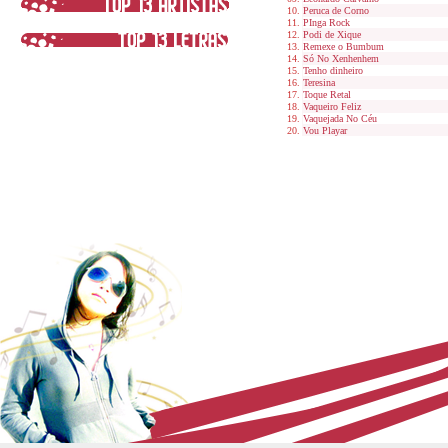
Peruca de Corno
PInga Rock
Podi de Xique
Remexe o Bumbum
Só No Xenhenhem
Tenho dinheiro
Teresina
Toque Retal
Vaqueiro Feliz
Vaquejada No Céu
Vou Playar