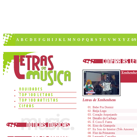
A
B
C
D
E
F
G
H
I
J
K
L
M
N
O
P
Q
R
S
T
U
V
W
X
Y
Z
0/9
Xenhenh
Letras de Xenhenhem
Bebe Pra Dormir
Beija Logo
Coração Arquejando
Desafio da Cachaça
É Coca É Fanta
Eixo da Grampola
Eu Sou do Interior (Três Amores)
Flor da Primavera
Leonardo Carvalho