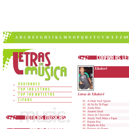
A
B
C
D
E
F
G
H
I
J
K
L
M
N
O
P
Q
R
S
T
U
V
W
X
Y
Z
0/9
Xikakerê
Letras de Xikakerê
A Onde Você Quiser
Ai Se Eu Te Pego
Ainda Bem
Amante Atual
Amor de Chocolate
Assim Você Mata o Papai
Balada Boa
Balada da Xika
Balanço do Ragga