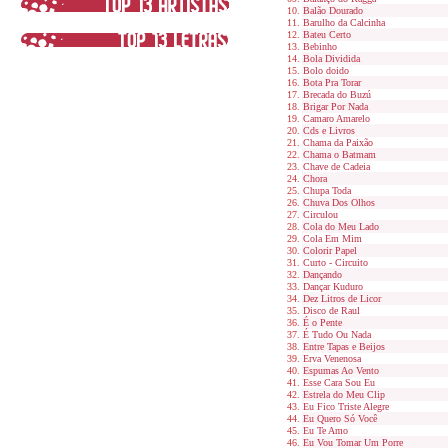
Balão Dourado
Barulho da Calcinha
Bateu Certo
Bebinho
Bola Dividida
Bolo doido
Bota Pra Torar
Brecada do Buzú
Brigar Por Nada
Camaro Amarelo
Cds e Livros
Chama da Paixão
Chama o Batmam
Chave de Cadeia
Chora
Chupa Toda
Chuva Dos Olhos
Circulou
Cola do Meu Lado
Cola Em Mim
Colorir Papel
Curto - Circuito
Dançando
Dançar Kuduro
Dez Litros de Licor
Disco de Raul
É o Pente
É Tudo Ou Nada
Entre Tapas e Beijos
Erva Venenosa
Espumas Ao Vento
Esse Cara Sou Eu
Estrela do Meu Clip
Eu Fico Triste Alegre
Eu Quero Só Você
Eu Te Amo
Eu Vou Tomar Um Porre