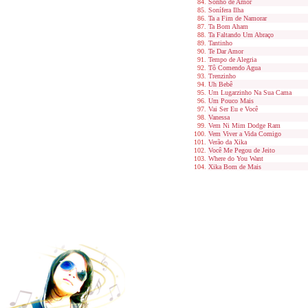
Sonho de Amor
Sonífera Ilha
Ta a Fim de Namorar
Ta Bom Aham
Ta Faltando Um Abraço
Tantinho
Te Dar Amor
Tempo de Alegria
Tô Comendo Agua
Trenzinho
Uh Bebê
Um Lugarzinho Na Sua Cama
Um Pouco Mais
Vai Ser Eu e Você
Vanessa
Vem Ni Mim Dodge Ram
Vem Viver a Vida Comigo
Verão da Xika
Você Me Pegou de Jeito
Where do You Want
Xika Bom de Mais