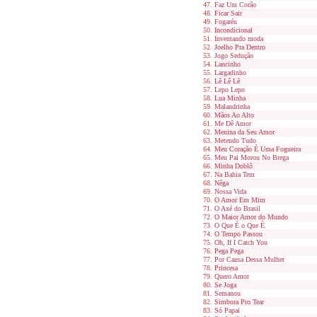
Faz Um Corão
Ficar Sair
Fogaréu
Incondicional
Inventando moda
Joelho Pra Dentro
Jogo Sedução
Lancinho
Largadinho
Lê Lê Lê
Lepo Lepo
Lua Minha
Malandrinha
Mãos Ao Alto
Me Dê Amor
Menina da Seu Amor
Metendo Tudo
Meu Coração É Uma Fogueira
Meu Pai Morou No Brega
Minha Doblô
Na Bahia Tem
Nêga
Nossa Vida
O Amor Em Mim
O Axé do Brasil
O Maior Amor do Mundo
O Que É o Que É
O Tempo Passou
Oh, If I Catch You
Pega Pega
Por Causa Dessa Mulher
Princesa
Quero Amor
Se Joga
Semanou
Simbora Pro Tear
Só Papai