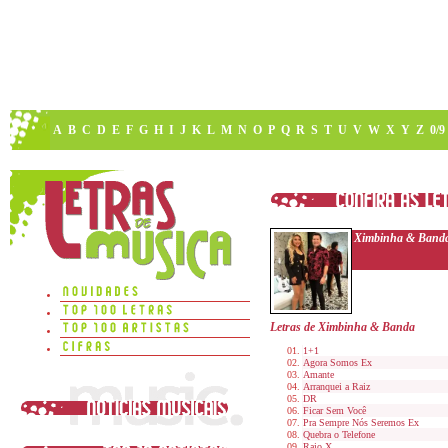
A
B
C
D
E
F
G
H
I
J
K
L
M
N
O
P
Q
R
S
T
U
V
W
X
Y
Z
0/9
Ximbinha & Band
Letras de Ximbinha & Banda
1+1
Agora Somos Ex
Amante
Arranquei a Raiz
DR
Ficar Sem Você
Pra Sempre Nós Seremos Ex
Quebra o Telefone
Raio X