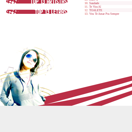
Saudade
Te Vira Aí
TOALETE
Vou Te Amar Pra Sempre