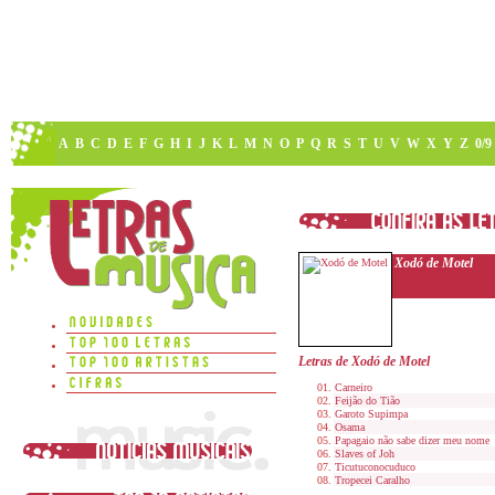
A
B
C
D
E
F
G
H
I
J
K
L
M
N
O
P
Q
R
S
T
U
V
W
X
Y
Z
0/9
Xodó de Motel
Letras de Xodó de Motel
Carneiro
Feijão do Tião
Garoto Supimpa
Osama
Papagaio não sabe dizer meu nome
Slaves of Joh
Ticutuconocuduco
Tropecei Caralho