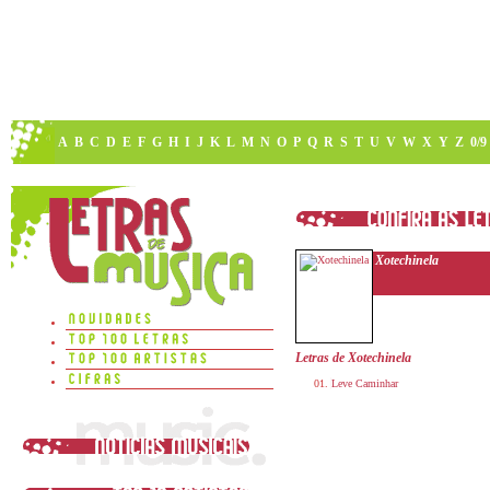
A
B
C
D
E
F
G
H
I
J
K
L
M
N
O
P
Q
R
S
T
U
V
W
X
Y
Z
0/9
Xotechinela
Letras de Xotechinela
Leve Caminhar