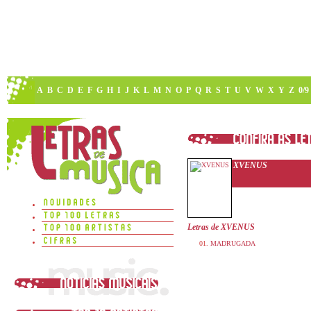
A
B
C
D
E
F
G
H
I
J
K
L
M
N
O
P
Q
R
S
T
U
V
W
X
Y
Z
0/9
XVENUS
Letras de XVENUS
MADRUGADA