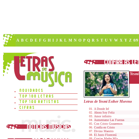
A
B
C
D
E
F
G
H
I
J
K
L
M
N
O
P
Q
R
S
T
U
V
W
X
Y
Z
0/9
Yesmi
Letras de Yesmi Esther Moreno
A Donde Iré
Ahora Soy Feliz
Amor infinito
Aumentame Las Fuerzas
Con Cristo Gozaremos
Confía en Cristo
Divino Maestro
El Justo Florecerá
Gracias Madre Mía