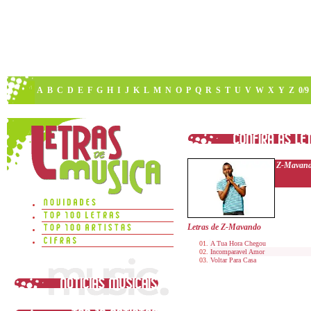
A
B
C
D
E
F
G
H
I
J
K
L
M
N
O
P
Q
R
S
T
U
V
W
X
Y
Z
0/9
Z-Mavan
Letras de Z-Mavando
A Tua Hora Chegou
Incomparavel Amor
Voltar Para Casa