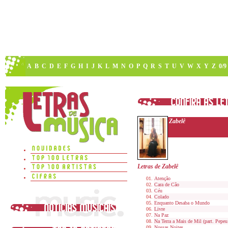
A
B
C
D
E
F
G
H
I
J
K
L
M
N
O
P
Q
R
S
T
U
V
W
X
Y
Z
0/9
Zabelê
Letras de Zabelê
Atenção
Cara de Cão
Céu
Colado
Enquanto Desaba o Mundo
Livre
Na Paz
Na Terra a Mais de Mil (part. Pepe
Nossas Noites