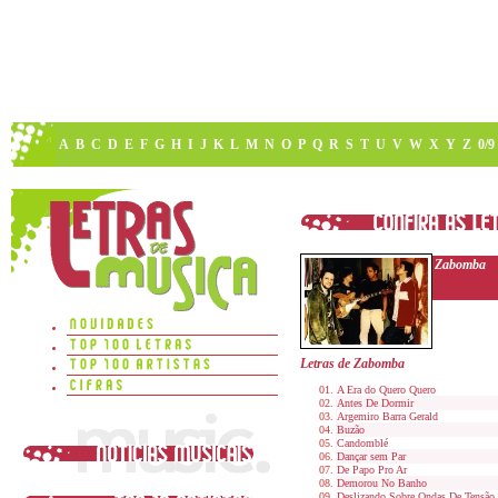
A
B
C
D
E
F
G
H
I
J
K
L
M
N
O
P
Q
R
S
T
U
V
W
X
Y
Z
0/9
Zabomba
Letras de Zabomba
A Era do Quero Quero
Antes De Dormir
Argemiro Barra Gerald
Buzão
Candomblé
Dançar sem Par
De Papo Pro Ar
Demorou No Banho
Deslizando Sobre Ondas De Tensão