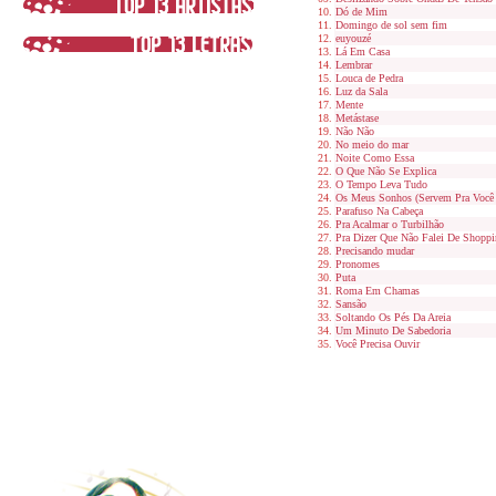
Dó de Mim
Domingo de sol sem fim
euyouzé
Lá Em Casa
Lembrar
Louca de Pedra
Luz da Sala
Mente
Metástase
Não Não
No meio do mar
Noite Como Essa
O Que Não Se Explica
O Tempo Leva Tudo
Os Meus Sonhos (Servem Pra Você V
Parafuso Na Cabeça
Pra Acalmar o Turbilhão
Pra Dizer Que Não Falei De Shoppi
Precisando mudar
Pronomes
Puta
Roma Em Chamas
Sansão
Soltando Os Pés Da Areia
Um Minuto De Sabedoria
Você Precisa Ouvir