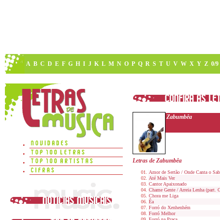
A
B
C
D
E
F
G
H
I
J
K
L
M
N
O
P
Q
R
S
T
U
V
W
X
Y
Z
0/9
Zabumbêa
Letras de Zabumbêa
Amor de Sertão / Onde Canta o Sab
Até Mais Ver
Cantor Apaixonado
Chame Gente / Arreia Lenha (part. 
Chora me Liga
Êa
Forró do Xenhenhém
Forró Melhor
Forró na Praça