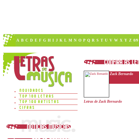
A
B
C
D
E
F
G
H
I
J
K
L
M
N
O
P
Q
R
S
T
U
V
W
X
Y
Z
0/9
Zack Bernardo
Letras de Zack Bernardo