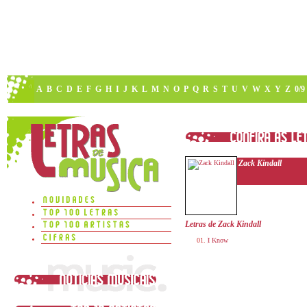
A
B
C
D
E
F
G
H
I
J
K
L
M
N
O
P
Q
R
S
T
U
V
W
X
Y
Z
0/9
Zack Kindall
Letras de Zack Kindall
I Know